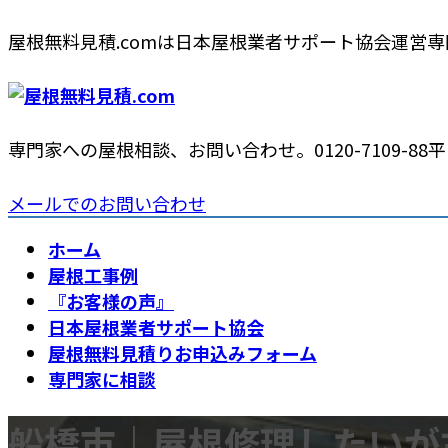
コ
ナ
屋根無料見積.comは日本屋根業者サポート協会運営
ン
ビ
テ
ゲ
ン
ー
ツ
シ
専門家への屋根相談、お問い合わせ。
0120-7109-88
平日
へ
ョ
ス
ン
メールでのお問い合わせ
キ
に
ッ
移
ホーム
プ
動
屋根工事例
『お客様の声』
日本屋根業者サポート協会
屋根無料見積りお申込みフォーム
専門家に相談
船橋市｜屋根修理したいが