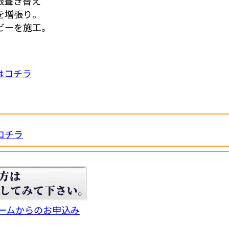
を増張り。
ビーを施工。
はコチラ
コチラ