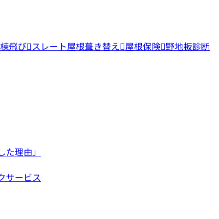
棟飛び
スレート屋根葺き替え
屋根保険
野地板診断