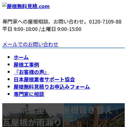
コ
ナ
ン
ビ
テ
ゲ
専門家への屋根相談、お問い合わせ。
0120-7109-88
ン
ー
平日 9:00-18:00 /土曜日 9:00-15:00
ツ
シ
へ
ョ
メールでのお問い合わせ
ス
ン
ホーム
キ
に
屋根工事例
ッ
移
『お客様の声』
プ
動
日本屋根業者サポート協会
屋根無料見積りお申込みフォーム
専門家に相談
千葉県富里市の屋根葺き替え｜
瓦屋根が雨漏り