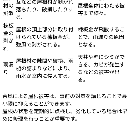
瓦などの屋根材が剥がれ
材の
屋根全体にわたる被
落ちたり、破損したりす
飛散
害まで様々。
る。
棟板
屋根の頂上部分に取り付
棟板金が飛散するこ
金の
けられている棟板金が、
とで、雨漏りの原因
剥が
強風で剥がされる。
となる。
れ
天井や壁にシミがで
屋根材の隙間や破損、雨
雨漏
きる、カビが発生す
樋の詰まりなどにより、
り
るなどの被害が出
雨水が室内に侵入する。
る。
台風による屋根被害は、事前の対策を講じることで最
小限に抑えることができます。
屋根の状態を定期的に点検し、劣化している場合は早
めに修理を行うことが重要です。