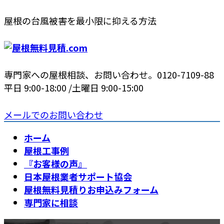
コ
ナ
屋根の台風被害を最小限に抑える方法
ン
ビ
テ
ゲ
ン
ー
ツ
シ
専門家への屋根相談、お問い合わせ。
0120-7109-88
へ
ョ
平日 9:00-18:00 /土曜日 9:00-15:00
ス
ン
キ
に
メールでのお問い合わせ
ッ
移
プ
動
ホーム
屋根工事例
『お客様の声』
日本屋根業者サポート協会
屋根無料見積りお申込みフォーム
専門家に相談