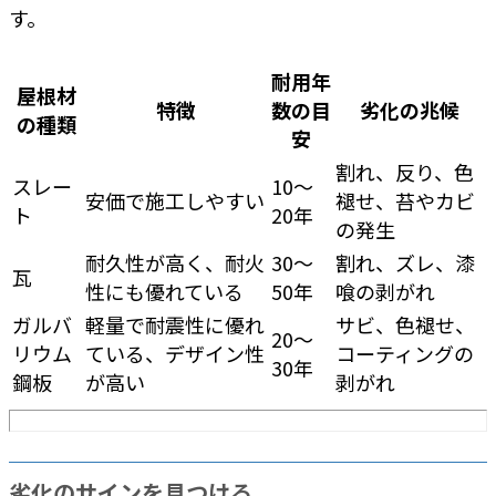
す。
耐用年
屋根材
特徴
数の目
劣化の兆候
の種類
安
割れ、反り、色
スレー
10～
安価で施工しやすい
褪せ、苔やカビ
ト
20年
の発生
耐久性が高く、耐火
30～
割れ、ズレ、漆
瓦
性にも優れている
50年
喰の剥がれ
ガルバ
軽量で耐震性に優れ
サビ、色褪せ、
20～
リウム
ている、デザイン性
コーティングの
30年
鋼板
が高い
剥がれ
劣化のサインを見つける