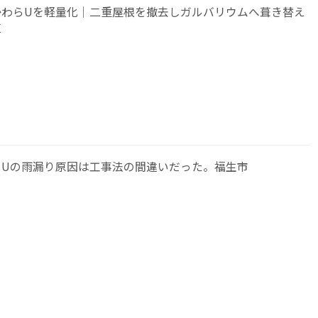
かわらUを軽量化｜二重屋根を撤去しガルバリウムへ葺き替え
区
らUの雨漏り原因は工事法の間違いだった。福生市