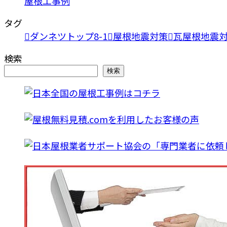
屋根工事例
タグ
ダンネツトップ8-1
屋根地震対策
瓦屋根地震
検索
検索