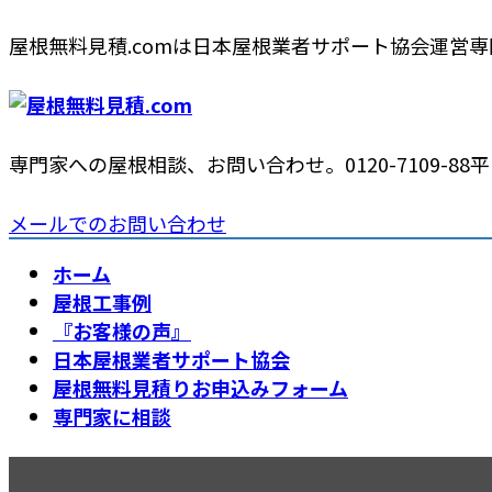
コ
ナ
屋根無料見積.comは日本屋根業者サポート協会運営
ン
ビ
テ
ゲ
ン
ー
ツ
シ
専門家への屋根相談、お問い合わせ。
0120-7109-88
平日
へ
ョ
ス
ン
メールでのお問い合わせ
キ
に
ッ
移
ホーム
プ
動
屋根工事例
『お客様の声』
日本屋根業者サポート協会
屋根無料見積りお申込みフォーム
専門家に相談
足柄上郡の屋根瓦葺き替え