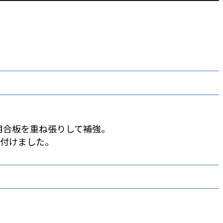
。
用合板を重ね張りして補強。
り付けました。