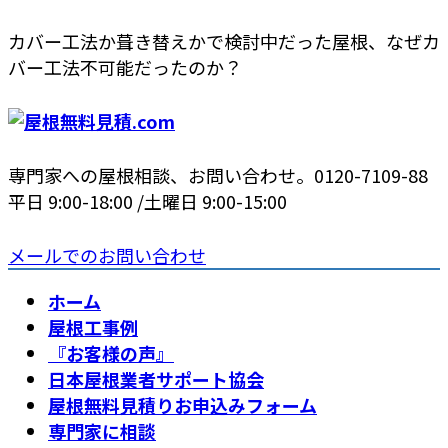
コ
ナ
カバー工法か葺き替えかで検討中だった屋根、なぜカ
ン
ビ
バー工法不可能だったのか？
テ
ゲ
ン
ー
ツ
シ
へ
ョ
専門家への屋根相談、お問い合わせ。
0120-7109-88
ス
ン
平日 9:00-18:00 /土曜日 9:00-15:00
キ
に
ッ
移
メールでのお問い合わせ
プ
動
ホーム
屋根工事例
『お客様の声』
日本屋根業者サポート協会
屋根無料見積りお申込みフォーム
専門家に相談