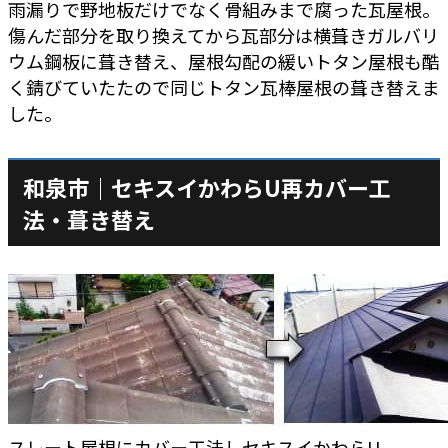
雨漏りで野地板だけでなく骨組みまで腐った瓦屋根。
傷んだ部分を取り換えてから瓦部分は横葺きガルバリ
ウム鋼板に葺き替え、屋根勾配の緩いトタン屋根も酷
く錆びていたたので同じトタン瓦棒屋根の葺き替えま
した。
和泉市｜セキスイかわらU再カバー工
法・葺き替え
スレート屋根にカバー工法しセキスイかわらU。