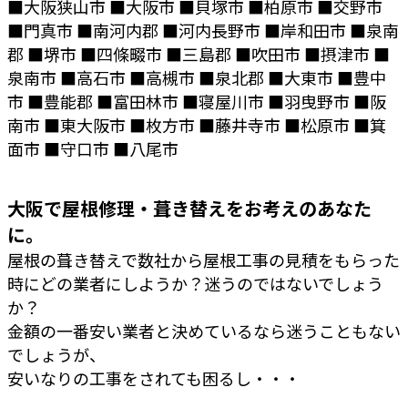
■大阪狭山市 ■大阪市 ■貝塚市 ■柏原市 ■交野市
■門真市 ■南河内郡 ■河内長野市 ■岸和田市 ■泉南
郡 ■堺市 ■四條畷市 ■三島郡 ■吹田市 ■摂津市 ■
泉南市 ■高石市 ■高槻市 ■泉北郡 ■大東市 ■豊中
市 ■豊能郡 ■富田林市 ■寝屋川市 ■羽曳野市 ■阪
南市 ■東大阪市 ■枚方市 ■藤井寺市 ■松原市 ■箕
面市 ■守口市 ■八尾市
大阪で屋根修理・葺き替えをお考えのあなた
に。
屋根の葺き替えで数社から屋根工事の見積をもらった
時にどの業者にしようか？迷うのではないでしょう
か？
金額の一番安い業者と決めているなら迷うこともない
でしょうが、
安いなりの工事をされても困るし・・・