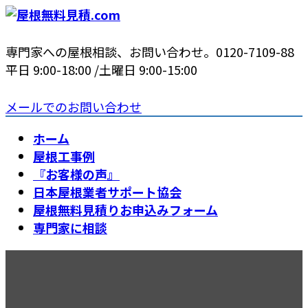
コ
ナ
ン
ビ
テ
ゲ
専門家への屋根相談、お問い合わせ。
0120-7109-88
ン
ー
平日 9:00-18:00 /土曜日 9:00-15:00
ツ
シ
へ
ョ
メールでのお問い合わせ
ス
ン
ホーム
キ
に
屋根工事例
ッ
移
『お客様の声』
プ
動
日本屋根業者サポート協会
屋根無料見積りお申込みフォーム
専門家に相談
大阪府の屋根修理・屋根リフォ
ーム工事の施工事例