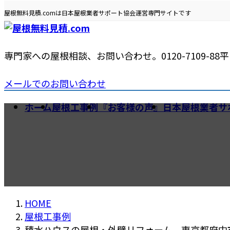
コ
ナ
屋根無料見積.comは日本屋根業者サポート協会運営専門サイトです
ン
ビ
テ
ゲ
ン
ー
専門家への屋根相談、お問い合わせ。
0120-7109-88
平日
ツ
シ
へ
ョ
メールでのお問い合わせ
ス
ン
キ
に
ホーム
屋根工事例
『お客様の声』
日本屋根業者サ
ッ
移
プ
動
リフォーム。東京都府中市
HOME
屋根工事例
積水ハウスの屋根・外壁リフォーム。東京都府中