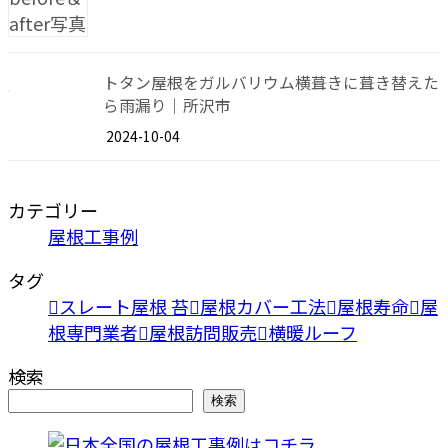
トタン屋根をガルバリウム横葺きに葺き替えた
ら雨漏り｜所沢市
2024-10-04
カテゴリー
屋根工事例
タグ
スレート屋根 苔
屋根カバー工法
屋根寿命
屋
根専門業者
屋根訪問販売
横暖ルーフ
検索
検索