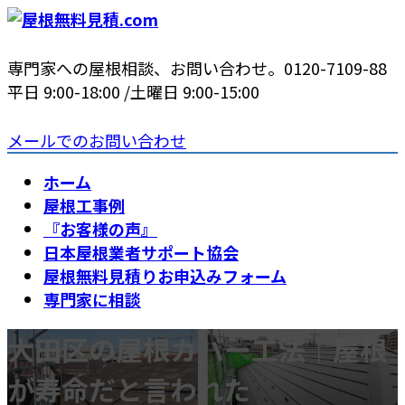
コ
ナ
ン
ビ
テ
ゲ
専門家への屋根相談、お問い合わせ。
0120-7109-88
ン
ー
平日 9:00-18:00 /土曜日 9:00-15:00
ツ
シ
へ
ョ
メールでのお問い合わせ
ス
ン
ホーム
キ
に
屋根工事例
ッ
移
『お客様の声』
プ
動
日本屋根業者サポート協会
屋根無料見積りお申込みフォーム
専門家に相談
大田区の屋根カバー工法｜屋根
が寿命だと言われた