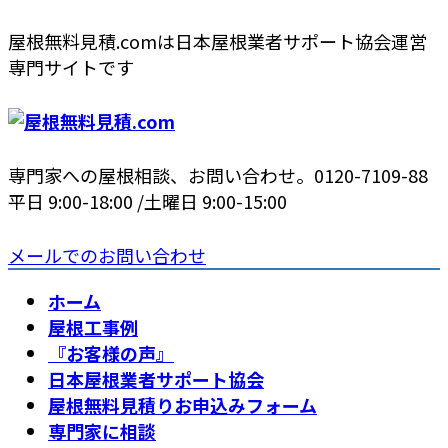
コ
ナ
屋根無料見積.comは日本屋根業者サポート協会運営
ン
ビ
専門サイトです
テ
ゲ
ン
ー
ツ
シ
へ
ョ
専門家への屋根相談、お問い合わせ。
0120-7109-88
ス
ン
平日 9:00-18:00 /土曜日 9:00-15:00
キ
に
ッ
移
メールでのお問い合わせ
プ
動
ホーム
屋根工事例
『お客様の声』
日本屋根業者サポート協会
屋根無料見積りお申込みフォーム
専門家に相談