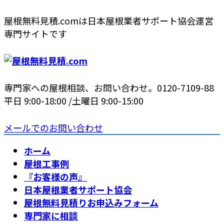
コ
ナ
屋根無料見積.comは日本屋根業者サポート協会運営
ン
ビ
専門サイトです
テ
ゲ
ン
ー
ツ
シ
へ
ョ
専門家への屋根相談、お問い合わせ。
0120-7109-88
ス
ン
平日 9:00-18:00 /土曜日 9:00-15:00
キ
に
ッ
移
メールでのお問い合わせ
プ
動
ホーム
屋根工事例
『お客様の声』
日本屋根業者サポート協会
屋根無料見積りお申込みフォーム
専門家に相談