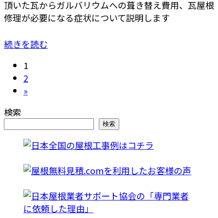
頂いた瓦からガルバリウムへの葺き替え費用、瓦屋根
修理が必要になる症状について説明します
続きを読む
投
固
1
定
固
2
稿
ペ
定
»
の
ー
ペ
検索
ジ
ー
ペ
検索
ジ
ー
ジ
送
り