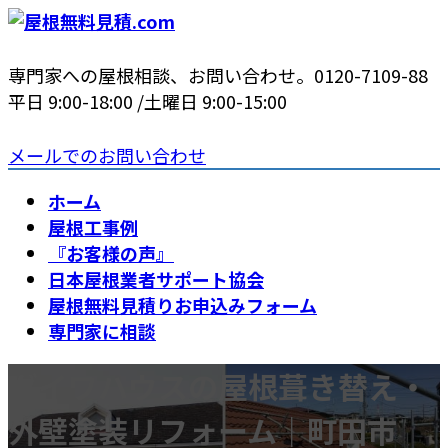
コ
ナ
ン
ビ
テ
ゲ
専門家への屋根相談、お問い合わせ。
0120-7109-88
ン
ー
平日 9:00-18:00 /土曜日 9:00-15:00
ツ
シ
へ
ョ
メールでのお問い合わせ
ス
ン
ホーム
キ
に
屋根工事例
ッ
移
『お客様の声』
プ
動
日本屋根業者サポート協会
屋根無料見積りお申込みフォーム
専門家に相談
ダイワハウスの屋根葺き替え・
外壁塗装リフォーム｜町田市