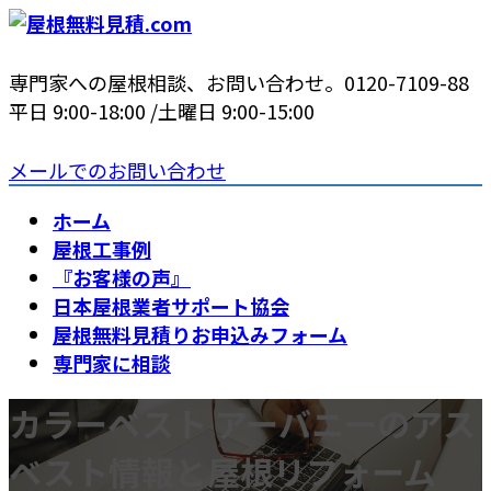
コ
ナ
ン
ビ
テ
ゲ
専門家への屋根相談、お問い合わせ。
0120-7109-88
ン
ー
平日 9:00-18:00 /土曜日 9:00-15:00
ツ
シ
へ
ョ
メールでのお問い合わせ
ス
ン
ホーム
キ
に
屋根工事例
ッ
移
『お客様の声』
プ
動
日本屋根業者サポート協会
屋根無料見積りお申込みフォーム
専門家に相談
カラーベスト アーバニーのアス
ベスト情報と屋根リフォーム