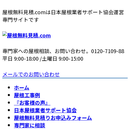
コ
ナ
屋根無料見積.comは日本屋根業者サポート協会運営
ン
ビ
専門サイトです
テ
ゲ
ン
ー
ツ
シ
へ
ョ
専門家への屋根相談、お問い合わせ。
0120-7109-88
ス
ン
平日 9:00-18:00 /土曜日 9:00-15:00
キ
に
ッ
移
メールでのお問い合わせ
プ
動
ホーム
屋根工事例
『お客様の声』
日本屋根業者サポート協会
屋根無料見積りお申込みフォーム
専門家に相談