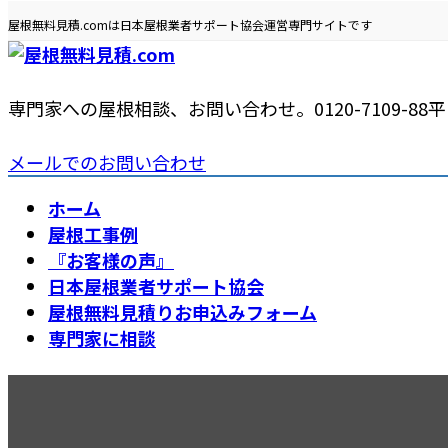
コ
ナ
屋根無料見積.comは日本屋根業者サポート協会運営専門サイトです
ン
ビ
テ
ゲ
ン
ー
専門家への屋根相談、お問い合わせ。
0120-7109-88
平日
ツ
シ
へ
ョ
メールでのお問い合わせ
ス
ン
キ
に
ホーム
ッ
移
屋根工事例
プ
動
『お客様の声』
日本屋根業者サポート協会
屋根無料見積りお申込みフォーム
専門家に相談
千葉県柏市の瓦葺き替え｜