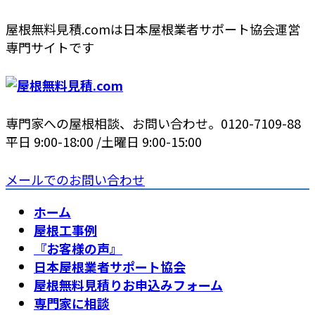
コ
ナ
屋根無料見積.comは日本屋根業者サポート協会運営
ン
ビ
専門サイトです
テ
ゲ
ン
ー
ツ
シ
へ
ョ
専門家への屋根相談、お問い合わせ。
0120-7109-88
ス
ン
平日 9:00-18:00 /土曜日 9:00-15:00
キ
に
ッ
移
メールでのお問い合わせ
プ
動
ホーム
屋根工事例
『お客様の声』
日本屋根業者サポート協会
屋根無料見積りお申込みフォーム
専門家に相談