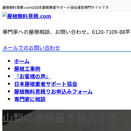
コ
ナ
屋根無料見積.comは日本屋根業者サポート協会運営専門サイトです
ン
ビ
テ
ゲ
ン
ー
専門家への屋根相談、お問い合わせ。
0120-7109-88
平日
ツ
シ
へ
ョ
メールでのお問い合わせ
ス
ン
キ
に
ホーム
ッ
移
屋根工事例
プ
動
『お客様の声』
日本屋根業者サポート協会
屋根無料見積りお申込みフォーム
専門家に相談
山梨の屋根葺き替え工事