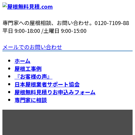
コ
ナ
ン
ビ
テ
ゲ
専門家への屋根相談、お問い合わせ。
0120-7109-88
ン
ー
平日 9:00-18:00 /土曜日 9:00-15:00
ツ
シ
へ
ョ
メールでのお問い合わせ
ス
ン
ホーム
キ
に
屋根工事例
ッ
移
『お客様の声』
プ
動
日本屋根業者サポート協会
屋根無料見積りお申込みフォーム
専門家に相談
パナホーム屋根