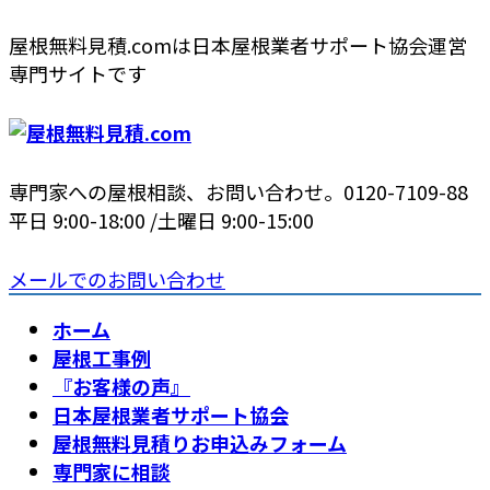
コ
ナ
屋根無料見積.comは日本屋根業者サポート協会運営
ン
ビ
専門サイトです
テ
ゲ
ン
ー
ツ
シ
へ
ョ
専門家への屋根相談、お問い合わせ。
0120-7109-88
ス
ン
平日 9:00-18:00 /土曜日 9:00-15:00
キ
に
ッ
移
メールでのお問い合わせ
プ
動
ホーム
屋根工事例
『お客様の声』
日本屋根業者サポート協会
屋根無料見積りお申込みフォーム
専門家に相談