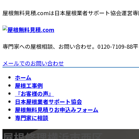
コ
ナ
屋根無料見積.comは日本屋根業者サポート協会運営
ン
ビ
テ
ゲ
ン
ー
ツ
シ
専門家への屋根相談、お問い合わせ。
0120-7109-88
平日
へ
ョ
ス
ン
メールでのお問い合わせ
キ
に
ッ
移
ホーム
プ
動
屋根工事例
『お客様の声』
日本屋根業者サポート協会
屋根無料見積りお申込みフォーム
専門家に相談
屋根修理横浜市西区